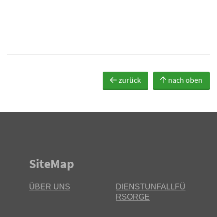
zurück
nach oben
SiteMap
ÜBER UNS
DIENSTUNFALLFÜ
RSORGE