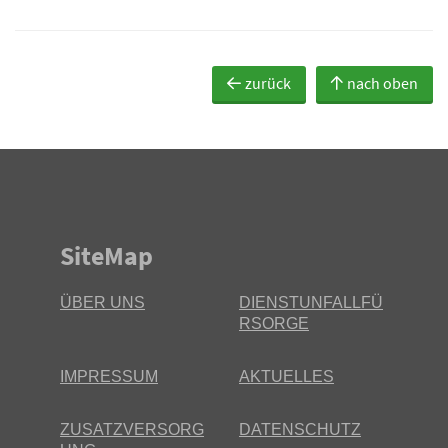
zurück
nach oben
SiteMap
ÜBER UNS
DIENSTUNFALLFÜ
RSORGE
IMPRESSUM
AKTUELLES
ZUSATZVERSORG
DATENSCHUTZ