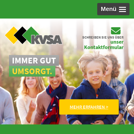
Menü
SCHREIBEN SIE UNS ÜBER
unser
Kontaktformular
IMMER GUT
UMSORGT.
MEHR ERFAHREN >